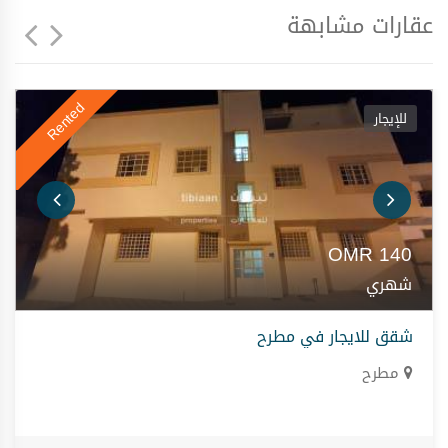
عقارات مشابهة
Rented
للإيجار
OMR
140
شهري
شقق للايجار في مطرح
مطرح