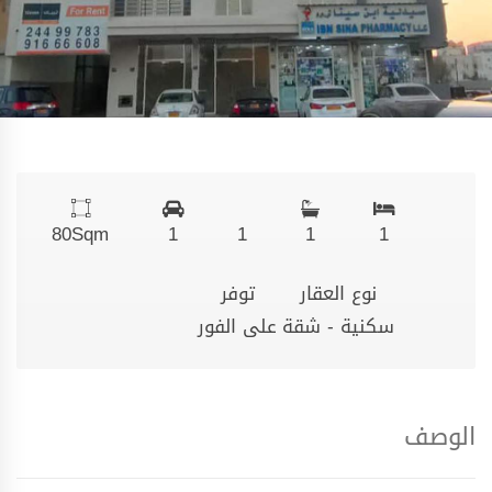
80
Sqm
1
1
1
1
نوع العقار
توفر
سكنية - شقة
على الفور
الوصف