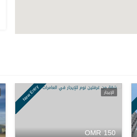
New Entry
للإيجار
OMR
150