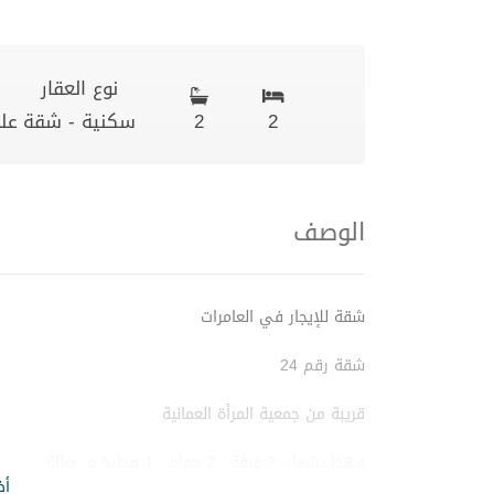
نوع العقار
2
2
سكنية - شقة
عل
الوصف
شقة للإيجار في العامرات
شقة رقم 24
قريبة من جمعية المرأة العمانية
وهذا يشمل: 2 غرفة ، 2 حمام ، 1 مطبخ و صالة
أظ