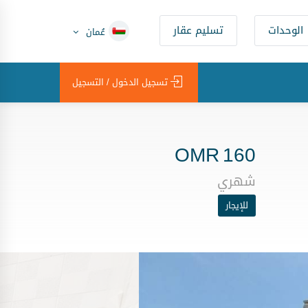
الوحدات
تسليم عقار
عُمان
تسجيل الدخول / التسجيل
OMR
160
شهري
للإيجار