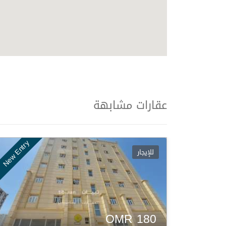
عقارات مشابهة
New Entry
New Entry
للإيجار
OMR
180