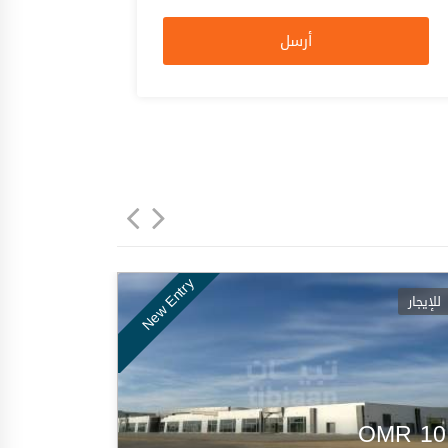
أرسل
New Entry
للإيجار
OMR
10