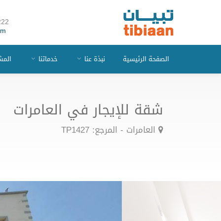
222
om
الصفحة الرئيسية
نبذة عنا
خدماتنا
المش
شقة للإيجار في العامرات
العامرات - المرجع: TP1427