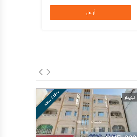
أرسل
New Entry
للإيجار