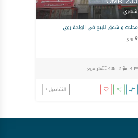
OMR
200
شهري
محلات و شقق للبيع في الولجة روي
روي
4
2
435
متر مربع
التفاصيل