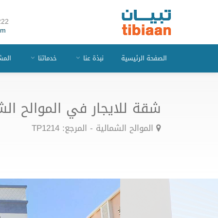
222
om
الصفحة الرئيسية
نبذة عنا
خدماتنا
المش
شقة للايجار في الموالح الش
الموالح الشمالية - المرجع: TP1214