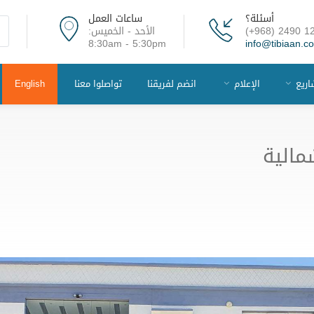
أسئلة؟
ساعات العمل
(+968) 2490 1
الأحد - الخميس:
8:30am - 5:30pm
info@tibiaan.c
اريع
الإعلام
انضم لفريقنا
تواصلوا معنا
English
مالية