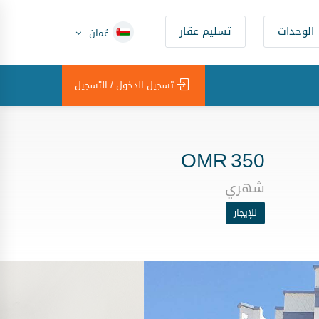
الوحدات
تسليم عقار
عُمان
تسجيل الدخول / التسجيل
OMR
350
شهري
للإيجار