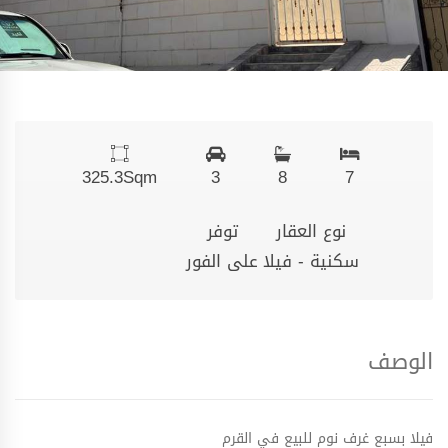
325.3
Sqm
3
8
7
نوع العقار
توفر
سكنية - فيلا
على الفور
الوصف
فيلا بسبع غرف نوم للبيع في القرم