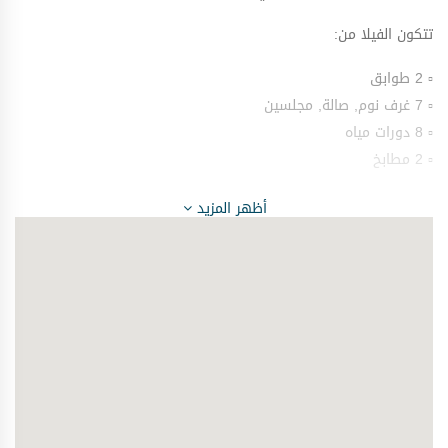
تتكون الفيلا من:
▫ 2 طوابق
▫ 7 غرف نوم, صالة, مجلسين
▫️ 8 دورات مياه
▫ 2 مطابخ
رقم الوحدة:5724
أظهر المزيد