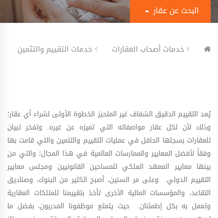
البحث عن عقار
عن ماذا تبحث؟
خدمات أصحاب العقارات
خدمات التقييم والتثمين
للإيجار
نوع العقار
يُعد التقييم الدقيق الشفاف غير المتحيز الخطوة الأولى لشراء أي عقار؛
وذلك لأن لكل عقار مواصفاته التي تميزه عن غيره. وتفخر تبيان
نوع الوحدة
للعقارات بسجلها الحافل في عمليات التقييم والتثمين والتي قامت بها
وفقاً لأفضل المعايير والممارسات العالمية في هذا المجال؛ والتي من
اي موقع
بينها معايير المعهد الملكي للمساحين القانونيين ومجلس معايير
التقييم الدولي. وعلى مر السنين، أصبح الكثير من البنوك، وصناديق
التقاعد، والمؤسسات المالية الأخرى تأخذ بتقييمنا للمتلكات العقارية
وتعمل به بكل إطمئنان. حيث يتمتع موظفونا المدربون، بفضل ما