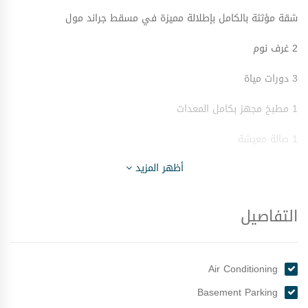
شقة مؤثثة بالكامل بإطلالة مميزة في مسقط جراند مول
2 غرف نوم
3 دورات مياة
1 مطبخ مجهز بكامل المعدات
1 صالة معيشة
أظهر المزيد
البناية تحتوي على :
التفاصيل
مصاعد
حوض سباحة
Air Conditioning
حديقة
Basement Parking