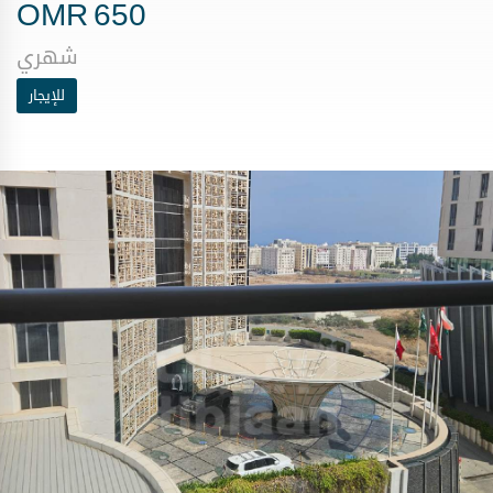
OMR
650
شهري
للإيجار