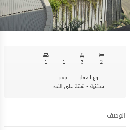
1
1
3
2
نوع العقار
توفر
سكنية - شقة
على الفور
الوصف